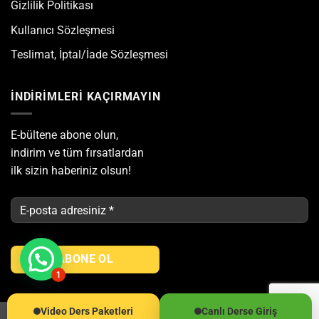
Gizlilik Politikası
Kullanıcı Sözleşmesi
Teslimat, İptal/İade Sözleşmesi
İNDİRİMLERİ KAÇIRMAYIN
E-bültene abone olun,
indirim ve tüm fırsatlardan
ilk sizin haberiniz olsun!
Şuanda Çevrimiçiyiz.
1
Video Ders Paketleri
Canlı Derse Giriş
Copyright 2026 ©
Limon Ders
| Powered by
Dijital Merkez