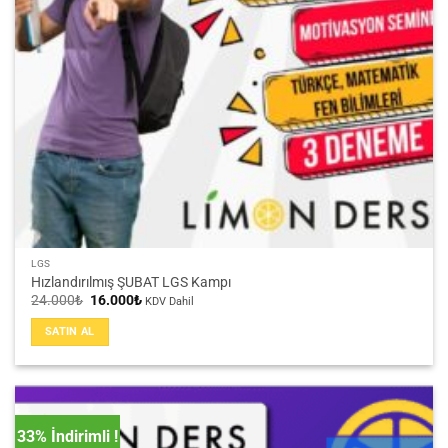
LGS
Hızlandırılmış ŞUBAT LGS Kampı
Orijinal
Şu
24.000
₺
16.000
₺
KDV Dahil
fiyat:
andaki
24.000₺.
fiyat:
SATIN AL
16.000₺.
33% İndirimli !