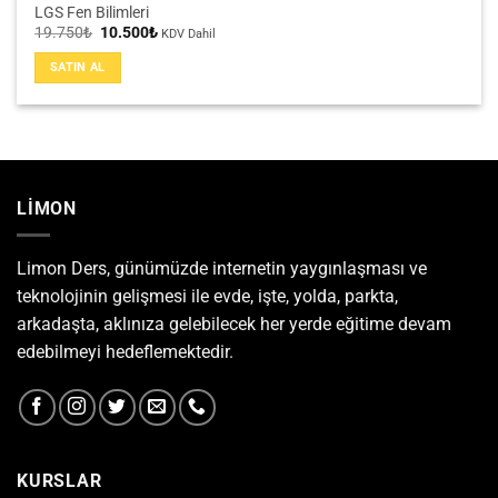
LGS Fen Bilimleri
Orijinal
Şu
19.750
₺
10.500
₺
KDV Dahil
fiyat:
andaki
19.750₺.
fiyat:
SATIN AL
10.500₺.
LİMON
Limon Ders, günümüzde internetin yaygınlaşması ve
teknolojinin gelişmesi ile evde, işte, yolda, parkta,
arkadaşta, aklınıza gelebilecek her yerde eğitime devam
edebilmeyi hedeflemektedir.
KURSLAR