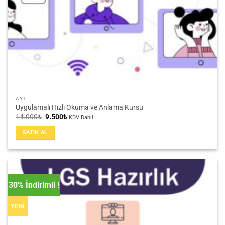
AYT
Uygulamalı Hızlı Okuma ve Anlama Kursu
Orijinal
Şu
14.000
₺
9.500
₺
KDV Dahil
fiyat:
andaki
14.000₺.
fiyat:
SATIN AL
9.500₺.
30% İndirimli !
YENİ