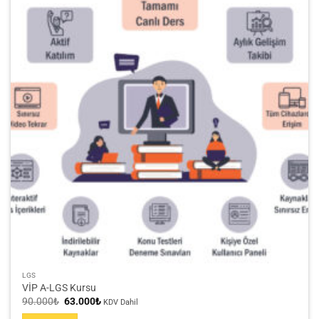
LGS
VİP A-LGS Kursu
Orijinal
Şu
90.000
₺
63.000
₺
KDV Dahil
fiyat:
andaki
90.000₺.
fiyat: