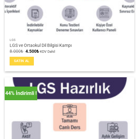
LGS
LGS ve Ortaokul Dil Bilgisi Kampı
Orijinal
Şu
8.000
₺
4.500
₺
KDV Dahil
fiyat:
andaki
8.000₺.
fiyat:
SATIN AL
4.500₺.
44% İndirimli !