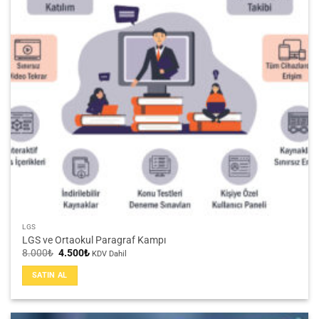
LGS
LGS ve Ortaokul Paragraf Kampı
Orijinal
Şu
8.000
₺
4.500
₺
KDV Dahil
fiyat:
andaki
8.000₺.
fiyat:
SATIN AL
4.500₺.