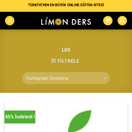
İçeriğe
TÜRKİYE'NİN EN BÜYÜK ONLINE EĞİTİM SİTESİ
atla
LGS
FILTRELE
45% İndirimli !