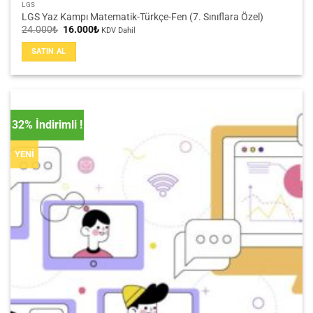
LGS
LGS Yaz Kampı Matematik-Türkçe-Fen (7. Sınıflara Özel)
Orijinal
Şu
24.000
₺
16.000
₺
KDV Dahil
fiyat:
andaki
24.000₺.
fiyat:
SATIN AL
16.000₺.
32% İndirimli !
YENİ