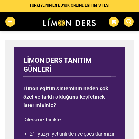
İçeriğe
TÜRKİYE'NİN EN BÜYÜK ONLINE EĞİTİM SİTESİ
atla
LİMON DERS TANITIM
GÜNLERI
Limon eğitim sisteminin neden çok
özel ve farklı olduğunu keşfetmek
ister misiniz?
Dilerseniz birlikte;
21. yüzyıl yetkinlikleri ve çocuklarımızın