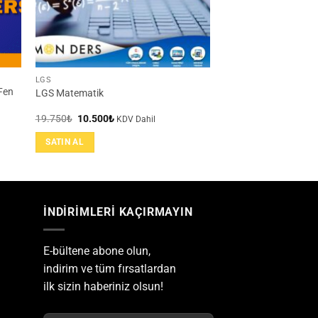
LGS
Fen
LGS Matematik
Orijinal
Şu
19.750
₺
10.500
₺
KDV Dahil
fiyat:
andaki
19.750₺.
fiyat:
SATIN AL
10.500₺.
İNDİRİMLERİ KAÇIRMAYIN
E-bültene abone olun,
indirim ve tüm fırsatlardan
ilk sizin haberiniz olsun!