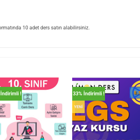
formatında 10 adet ders satın alabilirsiniz.
İndirimli !
33% İndirimli !
YENİ