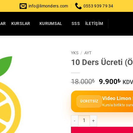
info@limonders.com
0553 939 79 34
LAR
KURSLAR
KURUMSAL
SSS
İLETIŞIM
YKS
/
AYT
10 Ders Ücreti (Ö
Orijinal
Şu
18.000
₺
9.900
₺
KDV
fiyat:
and
18.000₺.
fiya
Video Limon 
9.9
ÜCRETSİZ
Kursla birlikte sun
10 Ders Ücreti (Özel Dersler) ade