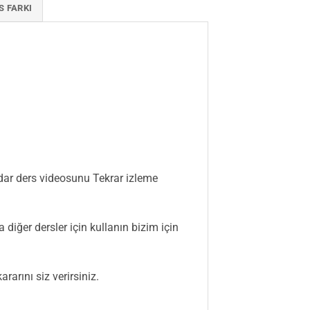
S FARKI
adar ders videosunu Tekrar izleme
 diğer dersler için kullanın bizim için
arını siz verirsiniz.