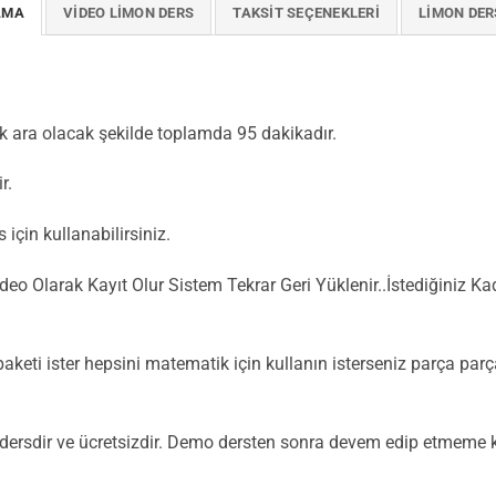
AMA
VIDEO LIMON DERS
TAKSIT SEÇENEKLERI
LIMON DER
k ara olacak şekilde toplamda 95 dakikadır.
r.
için kullanabilirsiniz.
deo Olarak Kayıt Olur Sistem Tekrar Geri Yüklenir..İstediğiniz K
aketi ister hepsini matematik için kullanın isterseniz parça parça
dersdir ve ücretsizdir. Demo dersten sonra devem edip etmeme kar