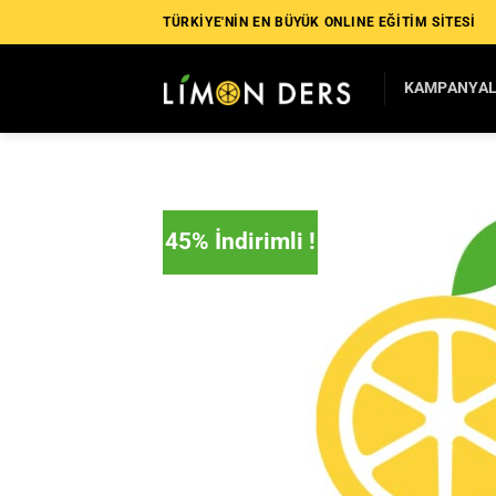
İçeriğe
TÜRKİYE'NİN EN BÜYÜK ONLINE EĞİTİM SİTESİ
atla
KAMPANYA
45% İndirimli !