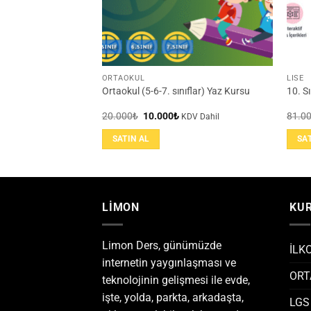
ORTAOKUL
LİSE
BAT LGS Kampı
Ortaokul (5-6-7. sınıflar) Yaz Kursu
10. S
u
Orijinal
Şu
20.000
₺
10.000
₺
81.0
KDV Dahil
KDV Dahil
ndaki
fiyat:
andaki
iyat:
20.000₺.
fiyat:
SATIN AL
SA
6.000₺.
10.000₺.
LİMON
KU
Limon Ders, günümüzde
İLK
internetin yaygınlaşması ve
ORT
teknolojinin gelişmesi ile evde,
işte, yolda, parkta, arkadaşta,
LGS