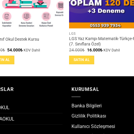
LGS
LGS Yaz Kampı Matematik-Türkçe-
ınıf Okul Destek Kursu
(7. Sınıflara Özel)
Orijinal
Şu
Orijinal
Şu
00
₺
54.000
₺
24.000
₺
16.000
₺
KDV Dahil
KDV Dahil
fiyat:
andaki
fiyat:
andaki
81.000₺.
fiyat:
24.000₺.
fiyat:
TIN AL
SATIN AL
54.000₺.
16.000₺.
RSLAR
KURUMSAL
Banka Bilgileri
OKUL
Gizlilik Politikası
AOKUL
Kullanıcı Sözleşmesi