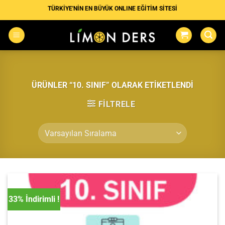
İçeriğe
TÜRKİYE'NİN EN BÜYÜK ONLINE EĞİTİM SİTESİ
atla
ÜRÜNLER “10. SINIF” OLARAK ETIKETLENDI
FILTRELE
33% İndirimli !