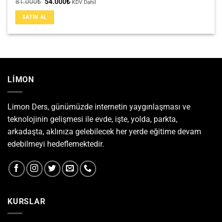
Orijinal
Şu
81.000
₺
54.000
₺
KDV Dahil
fiyat:
andaki
81.000₺.
fiyat:
SATIN AL
54.000₺.
LİMON
Limon Ders, günümüzde internetin yaygınlaşması ve
teknolojinin gelişmesi ile evde, işte, yolda, parkta,
arkadaşta, aklınıza gelebilecek her yerde eğitime devam
edebilmeyi hedeflemektedir.
KURSLAR