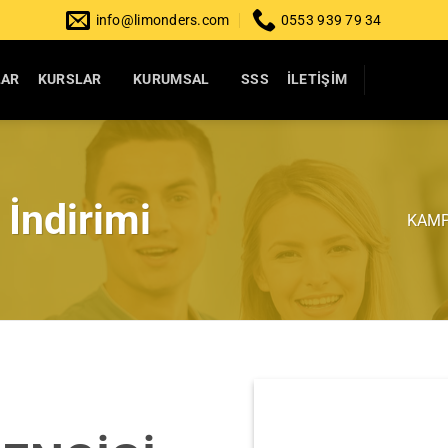
info@limonders.com
0553 939 79 34
LAR
KURSLAR
KURUMSAL
SSS
İLETIŞIM
 İndirimi
KAM