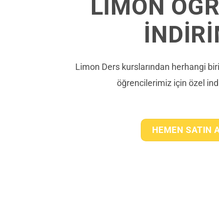
LİMON ÖĞR
İNDİRİ
Limon Ders kurslarından herhangi b
öğrencilerimiz için özel indi
HEMEN SATIN 