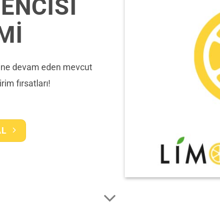
ENCİSİ
Mİ
irine devam eden mevcut
rim fırsatları!
AL