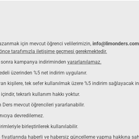
anmak için mevcut öğrenci velilerimizin,
info@limonders.com
önce tarafımızla iletişime geçmesi gerekmektedir.
n sonra kampanya indiriminden
yararlanılamaz.
deli üzerinden %5 net indirim uygulanır.
an kişilere, tek sefer kullanılmak üzere %5 indirim sağlayacak in
çindir, tekrarlı kullanım hakkı yoktur.
ers mevcut öğrencileri yararlanabilir.
nıcıya devredilemez.
eriyle birleştirilerek kullanılabilir.
fiyatlarında haberli ve habersiz güncelleme yapma hakkına sahi